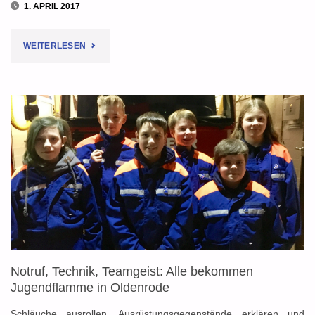
1. APRIL 2017
"CHRISTOPH
WEITERLESEN
44:
JUGENDFEUERWEHR
ECHTE
ZU
GAST
BEI
DER
Notruf, Technik, Teamgeist: Alle bekommen
LUFTRETTUNG"
Jugendflamme in Oldenrode
Schläuche ausrollen, Ausrüstungsgegenstände erklären und