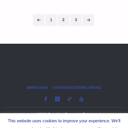
ABNAHME
DER
1
2
3
LEISTUNGSSPANGE
Seitennummerierung
IN
der
KALEFELD"
Beiträge
IMPRESSUM
DATENSCHUTZERKLÄRUNG
©2023 Freiwillige Feuerwehr Echte
This website uses cookies to improve your experience. We'll