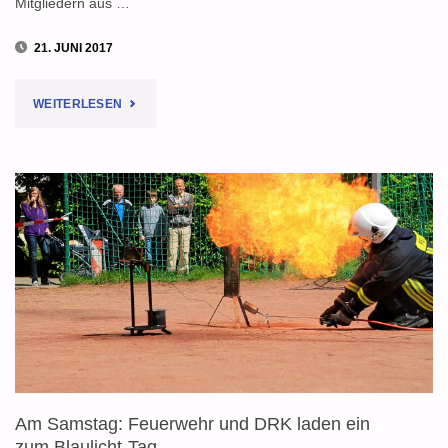
Mitgliedern aus …
21. JUNI 2017
"EMOTIONALER
WEITERLESEN
ABSCHIED
NACH
30
JAHREN
VON
PETER
HAASE"
Am Samstag: Feuerwehr und DRK laden ein
zum Blaulicht-Tag