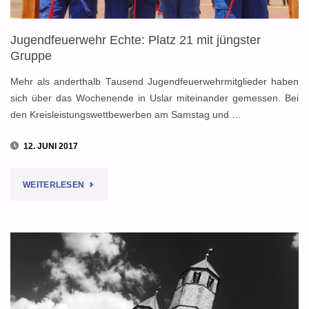
ZUM
Jugendfeuerwehr Echte: Platz 21 mit jüngster
BLAULICHT-
Gruppe
TAG"
Mehr als anderthalb Tausend Jugendfeuerwehrmitglieder haben
sich über das Wochenende in Uslar miteinander gemessen. Bei
den Kreisleistungswettbewerben am Samstag und …
12. JUNI 2017
"JUGENDFEUERWEHR
WEITERLESEN
ECHTE:
PLATZ
21
MIT