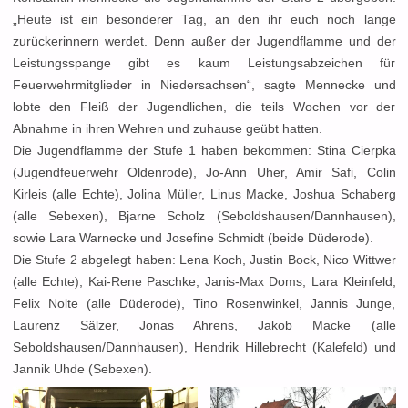
„Heute ist ein besonderer Tag, an den ihr euch noch lange
zurückerinnern werdet. Denn außer der Jugendflamme und der
Leistungsspange gibt es kaum Leistungsabzeichen für
Feuerwehrmitglieder in Niedersachsen“, sagte Mennecke und
lobte den Fleiß der Jugendlichen, die teils Wochen vor der
Abnahme in ihren Wehren und zuhause geübt hatten.
Die Jugendflamme der Stufe 1 haben bekommen: Stina Cierpka
(Jugendfeuerwehr Oldenrode), Jo-Ann Uher, Amir Safi, Colin
Kirleis (alle Echte), Jolina Müller, Linus Macke, Joshua Schaberg
(alle Sebexen), Bjarne Scholz (Seboldshausen/Dannhausen),
sowie Lara Warnecke und Josefine Schmidt (beide Düderode).
Die Stufe 2 abgelegt haben: Lena Koch, Justin Bock, Nico Wittwer
(alle Echte), Kai-Rene Paschke, Janis-Max Doms, Lara Kleinfeld,
Felix Nolte (alle Düderode), Tino Rosenwinkel, Jannis Junge,
Laurenz Sälzer, Jonas Ahrens, Jakob Macke (alle
Seboldshausen/Dannhausen), Hendrik Hillebrecht (Kalefeld) und
Jannik Uhde (Sebexen).