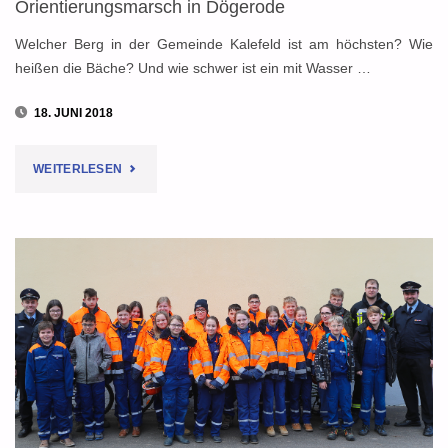
Orientierungsmarsch in Dögerode
RAUM
Welcher Berg in der Gemeinde Kalefeld ist am höchsten? Wie
BAD
heißen die Bäche? Und wie schwer ist ein mit Wasser …
GANDERSHEIM
18. JUNI 2018
UND
"OLDERSHAUSEN
WEITERLESEN
ALTES
UND
AMT"
ECHTE
SIEGEN
BEI
ORIENTIERUNGSMARSCH
IN
DÖGERODE"