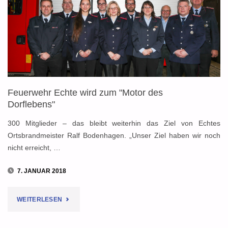
GROSSEN: S
PANNENDE S
TUNDEN F
ÜR J
Feuerwehr Echte wird zum "Motor des
UGENDFEUERWEHR E
Dorflebens"
CHTE"
300 Mitglieder – das bleibt weiterhin das Ziel von Echtes
Ortsbrandmeister Ralf Bodenhagen. „Unser Ziel haben wir noch
nicht erreicht, …
7. JANUAR 2018
"FEUERWEHR
WEITERLESEN
ECHTE