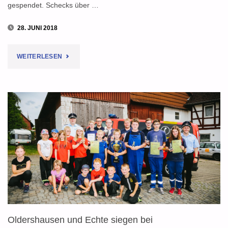
gespendet. Schecks über …
28. JUNI 2018
"VOLKSBANK
WEITERLESEN
SPENDET
6750
EURO
FÜR
KINDER-
UND
JUGENDFEUERWEHREN
Oldershausen und Echte siegen bei
IM