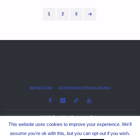
WIRD
1
2
3
ZUM
Seitennummerierung
"MOTOR
der
DES
Beiträge
DORFLEBENS""
IMPRESSUM
DATENSCHUTZERKLÄRUNG
©2023 Freiwillige Feuerwehr Echte
This website uses cookies to improve your experience. We'll
assume you're ok with this, but you can opt-out if you wish.