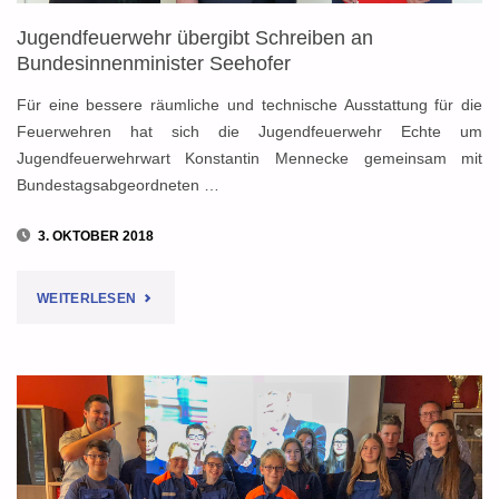
Jugendfeuerwehr übergibt Schreiben an
JUGENDFEUERWEHR"
Bundesinnenminister Seehofer
Für eine bessere räumliche und technische Ausstattung für die
Feuerwehren hat sich die Jugendfeuerwehr Echte um
Jugendfeuerwehrwart Konstantin Mennecke gemeinsam mit
Bundestagsabgeordneten …
3. OKTOBER 2018
"JUGENDFEUERWEHR
WEITERLESEN
ÜBERGIBT
SCHREIBEN
AN
BUNDESINNENMINISTER