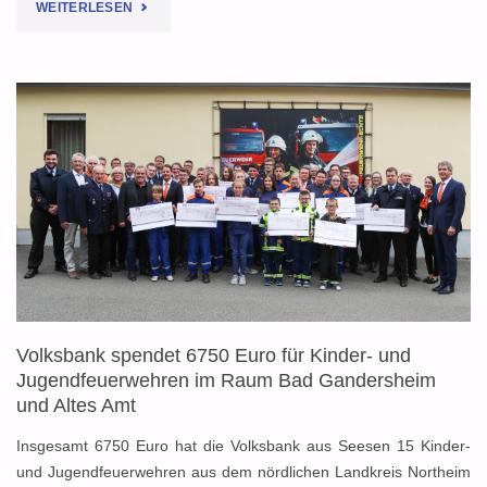
"SEIT
WEITERLESEN
50
JAHREN
ERFOLGSGESCHICHTE:
JUGENDFEUERWEHR
DÜDERODE
UND
ALTÄMTER
Volksbank spendet 6750 Euro für Kinder- und
FEUERZWERGE
Jugendfeuerwehren im Raum Bad Gandersheim
FEIERN"
und Altes Amt
Insgesamt 6750 Euro hat die Volksbank aus Seesen 15 Kinder-
und Jugendfeuerwehren aus dem nördlichen Landkreis Northeim