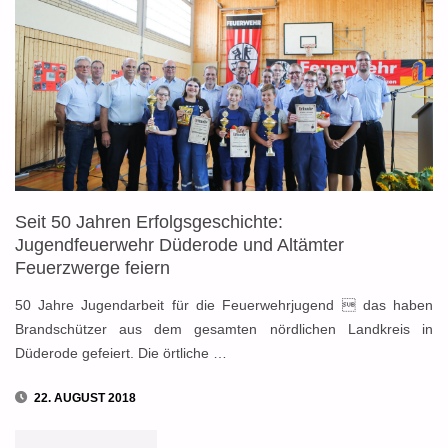
FEUERWEHR?
JUGENDFEUERWEHR
ECHTE
SCHREIBT
AN
Seit 50 Jahren Erfolgsgeschichte:
HORST
Jugendfeuerwehr Düderode und Altämter
SEEHOFER"
Feuerzwerge feiern
50 Jahre Jugendarbeit für die Feuerwehrjugend  das haben
Brandschützer aus dem gesamten nördlichen Landkreis in
Düderode gefeiert. Die örtliche …
22. AUGUST 2018