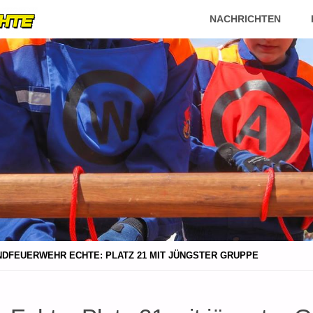
FEUERWEHR
Skip
NACHRICHTEN
ECHTE
to
content
DFEUERWEHR ECHTE: PLATZ 21 MIT JÜNGSTER GRUPPE