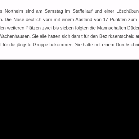
 Northeim sind am Samstag im Staffellauf und einer Löschübun
. Die Nase deutlich vorn mit einem Abstand von 17 Punkten zum Z
den weiteren Plätzen zwei bis sieben folgten die Mannschaften Düde
chenhausen. Sie alle hatten sich damit für den Bezirksentscheid am
 für die jüngste Gruppe bekommen. Sie hatte mit einem Durchschnitt