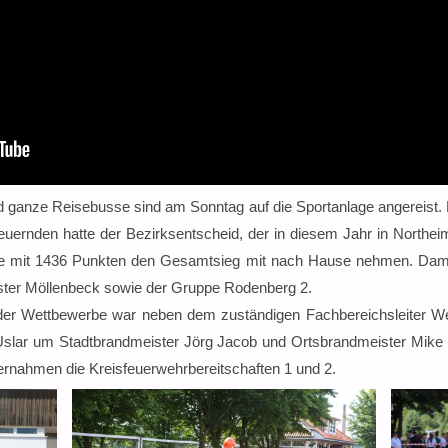
 ganze Reisebusse sind am Sonntag auf die Sportanlage angereist. 
euernden hatte der Bezirksentscheid, der in diesem Jahr in Northe
te mit 1436 Punkten den Gesamtsieg mit nach Hause nehmen. Dami
ter Möllenbeck sowie der Gruppe Rodenberg 2.
der Wettbewerbe war neben dem zuständigen Fachbereichsleiter We
slar um Stadtbrandmeister Jörg Jacob und Ortsbrandmeister Mike B
rnahmen die Kreisfeuerwehrbereitschaften 1 und 2.