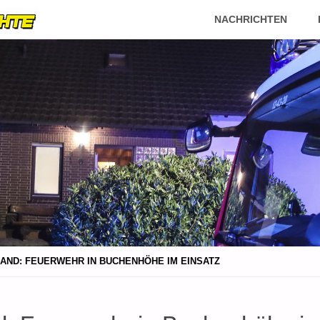
FEUERWEHR
Skip
NACHRICHTEN
ECHTE
to
content
AND: FEUERWEHR IN BUCHENHÖHE IM EINSATZ