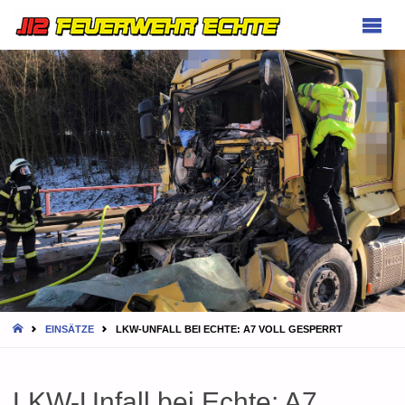
FEUERWEHR
ECHTE
HOME
EINSÄTZE
LKW-UNFALL BEI ECHTE: A7 VOLL GESPERRT
LKW-Unfall bei Echte: A7