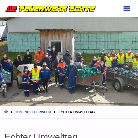
FEUERWEHR
ECHTE
HOME
JUGENDFEUERWEHR
ECHTER UMWELTTAG
Echter Umwelttag