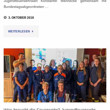
Jugendfeuerwehrwart Konstantin Mennecke gemeinsam mit
Bundestagsabgeordneten …
3. OKTOBER 2018
"JUGENDFEUERWEHR
WEITERLESEN
ÜBERGIBT
SCHREIBEN
AN
BUNDESINNENMINISTER
SEEHOFER"
Was braucht die Feuerwehr? Jugendfeuerwehr