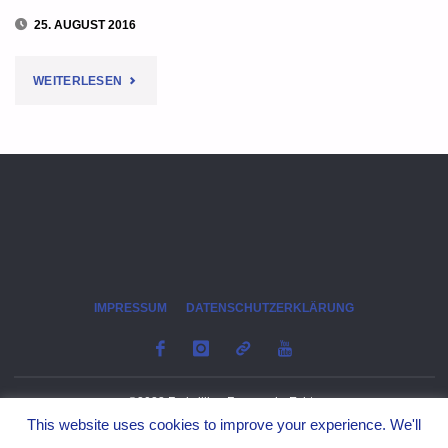
25. AUGUST 2016
"SICHER
WEITERLESEN
IM
VERKEHR:
TIPPS
ZUM
SCHULSTART"
IMPRESSUM
DATENSCHUTZERKLÄRUNG
©2023 Freiwillige Feuerwehr Echte
This website uses cookies to improve your experience. We'll