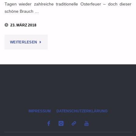
Tagen wieder zahlreiche traditionelle Osterfeuer – doch dieser
schöne Brauch …
23. MÄRZ 2018
"OSTERFEUER:
WEITERLESEN
SO
GEHT
ES
SICHER
DURCH
IMPRESSUM
DATENSCHUTZERKLÄRUNG
DIE
FEIERTAGE"