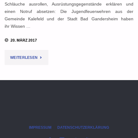
Schläuche ausrollen, Ausrüstungsgegenstände erklären und
einen Notruf absetzen: Die Jugendfeuerwehren aus der
Gemeinde Kalefeld und der Stadt Bad Gandersheim haben
ihr Wissen …
20. MÄRZ 2017
"NOTRUF,
WEITERLESEN
TECHNIK,
TEAMGEIST:
ALLE
BEKOMMEN
JUGENDFLAMME
IMPRESSUM
DATENSCHUTZERKLÄRUNG
IN