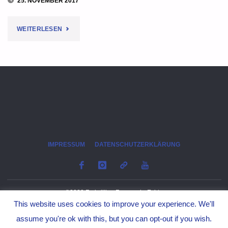
25. NOVEMBER 2017
"FOTOSTRECKE:
WEITERLESEN
23.
ECHTER
WINTERMARKT"
IMPRESSUM
DATENSCHUTZERKLÄRUNG
©2023 Freiwillige Feuerwehr Echte
This website uses cookies to improve your experience. We'll
assume you're ok with this, but you can opt-out if you wish.