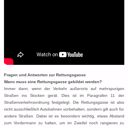
Fragen und Antworten zur Rettungsgasse
Wann muss eine Rettungsgasse gebildet werden?
Immer dann, wenn der Verkehr außerorts auf mehrspurigen
Straßen ins Stocken gerät. Dies ist im Paragrafen 11 der
Straßenverkehrsordnung festgelegt. Die Rettungsgasse ist also
nicht ausschließlich Autobahnen vorbehalten, sondern gilt auch für
andere Straßen. Dabei ist es besonders wichtig, etwas Abstand
zum Vordermann zu halten, um im Zweifel noch rangieren zu