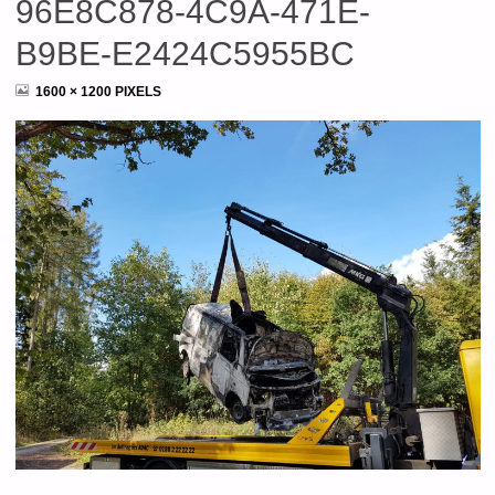
96E8C878-4C9A-471E-
B9BE-E2424C5955BC
FULL
1600 × 1200
PIXELS
SIZE