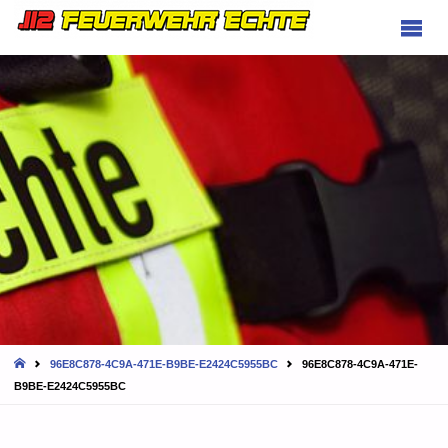
FEUERWEHR
ECHTE
HOME
96E8C878-4C9A-471E-B9BE-E2424C5955BC
96E8C878-4C9A-471E-
B9BE-E2424C5955BC