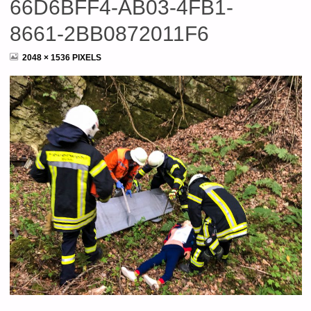
66D6BFF4-AB03-4FB1-
8661-2BB0872011F6
FULL
2048 × 1536
PIXELS
SIZE