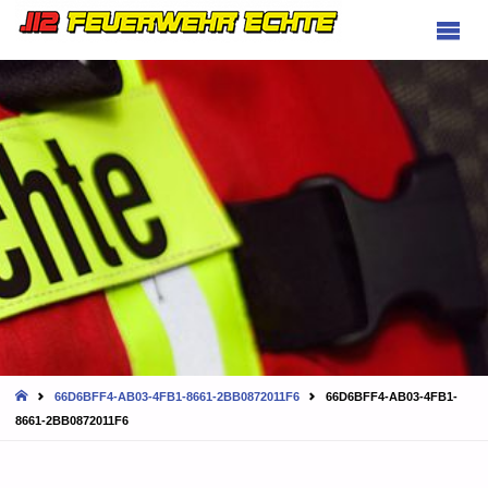
FEUERWEHR
ECHTE
HOME
66D6BFF4-AB03-4FB1-8661-2BB0872011F6
66D6BFF4-AB03-4FB1-
8661-2BB0872011F6