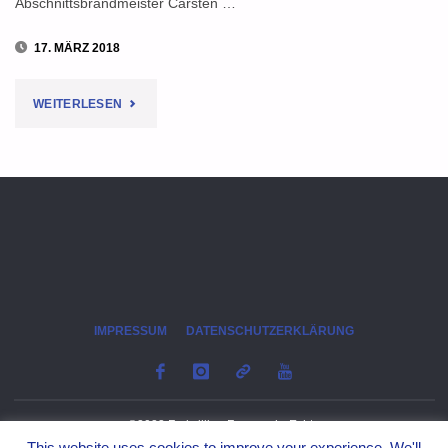
Abschnittsbrandmeister Carsten …
17. MÄRZ 2018
"FEUERWEHR
WEITERLESEN
IM
BRANDABSCHNITT
NORD/OST
WÄCHST
LEICHT"
IMPRESSUM
DATENSCHUTZERKLÄRUNG
©2023 Freiwillige Feuerwehr Echte
This website uses cookies to improve your experience. We'll