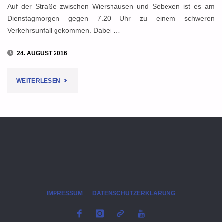
Auf der Straße zwischen Wiershausen und Sebexen ist es am
Dienstagmorgen gegen 7.20 Uhr zu einem schweren
Verkehrsunfall gekommen. Dabei …
24. AUGUST 2016
"SCHWERER
WEITERLESEN
UNFALL
BEI
SEBEXEN:
AUTO
IN
IMPRESSUM
DATENSCHUTZERKLÄRUNG
FLAMMEN"