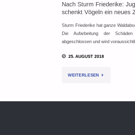
Nach Sturm Friederike: Ju
schenkt Vögeln ein neues 
Sturm Friederike hat ganze Waldabsc
Die Aufarbeitung der Schäde
abgeschlossen und wird voraussicht
25. AUGUST 2018
"NACH
WEITERLESEN
STURM
FRIEDERIKE:
JUGENDFEUER
SCHENKT