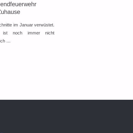
gendfeuerwehr
Zuhause
hnitte im Januar verwüstet.
n ist noch immer nicht
lich …
WEHR