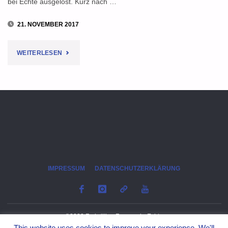
bei Echte ausgelöst. Kurz nach …
21. NOVEMBER 2017
"FEUERWEHR
WEITERLESEN
WIRD
ZU
BRENNENDEM
SPRINTER
AUF
IMPRESSUM
DATENSCHUTZERKLÄRUNG
A7
GERUFEN"
©2023 Freiwillige Feuerwehr Echte
This website uses cookies to improve your experience. We'll