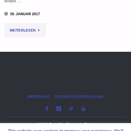
ersten …
30. JANUAR 2017
"KÜCHENBRAND
WEITERLESEN
IN
ECHTE:
BEWOHNERIN
ERLEIDET
RAUCHVERGIFTUNG"
IMPRESSUM
DATENSCHUTZERKLÄRUNG
©2023 Freiwillige Feuerwehr Echte
This website uses cookies to improve your experience. We'll