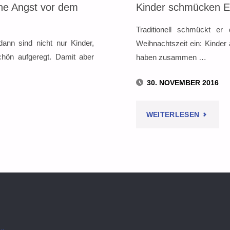
ne Angst vor dem
Kinder schmücken 
Traditionell schmückt er
ann sind nicht nur Kinder,
Weihnachtszeit ein: Kinde
hön aufgeregt. Damit aber
haben zusammen …
30. NOVEMBER 2016
"KINDE
WEITERLESEN
ERZIEHUNG:
SCHMÜ
ECHTER
WEIHNA