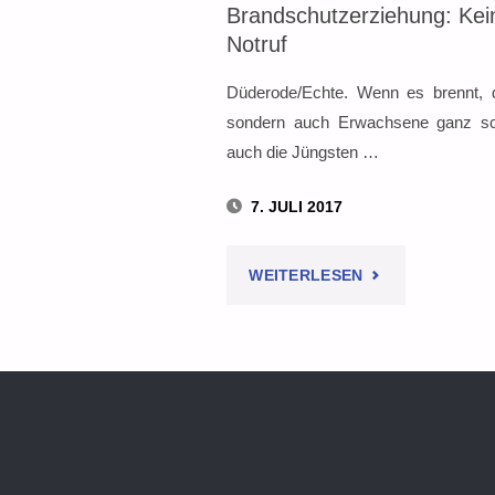
Brandschutzerziehung: Kei
Notruf
Düderode/Echte. Wenn es brennt, d
sondern auch Erwachsene ganz sc
auch die Jüngsten …
7. JULI 2017
"BRANDSCHUTZ
WEITERLESEN
KEINE
ANGST
VOR
DEM