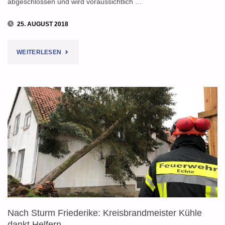
abgeschlossen und wird voraussichtlich …
25. AUGUST 2018
"NACH
WEITERLESEN
STURM
FRIEDERIKE:
JUGENDFEUERWEHR
SCHENKT
VÖGELN
EIN
NEUES
Nach Sturm Friederike: Kreisbrandmeister Kühle
ZUHAUSE"
dankt Helfern