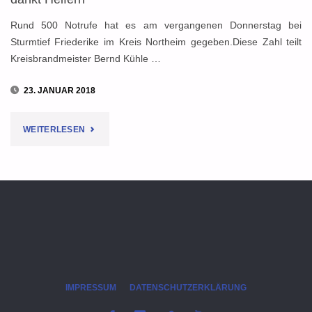
Rund 500 Notrufe hat es am vergangenen Donnerstag bei
Sturmtief Friederike im Kreis Northeim gegeben.Diese Zahl teilt
Kreisbrandmeister Bernd Kühle …
23. JANUAR 2018
"NACH
WEITERLESEN
STURM
FRIEDERIKE:
KREISBRANDMEISTER
KÜHLE
DANKT
IMPRESSUM
DATENSCHUTZERKLÄRUNG
HELFERN"