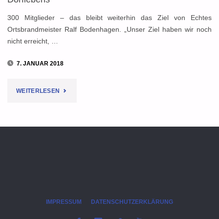
KANN"
300 Mitglieder – das bleibt weiterhin das Ziel von Echtes
Ortsbrandmeister Ralf Bodenhagen. „Unser Ziel haben wir noch
nicht erreicht, …
7. JANUAR 2018
"FEUERWEHR
WEITERLESEN
ECHTE
WIRD
ZUM
"MOTOR
DES
IMPRESSUM
DATENSCHUTZERKLÄRUNG
DORFLEBENS""