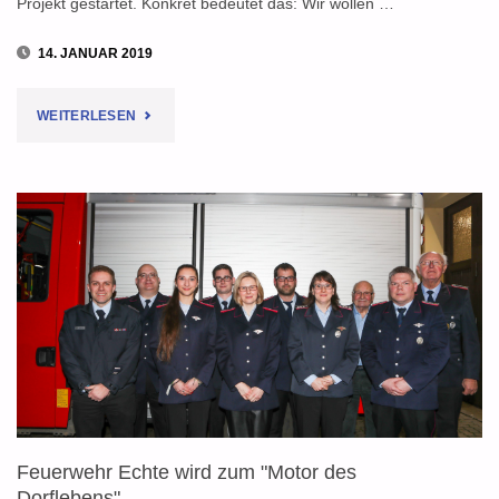
Projekt gestartet. Konkret bedeutet das: Wir wollen …
14. JANUAR 2019
"CROWDFUNDING
WEITERLESEN
BEI
DER
FEUERWEHR:
WIE
UNS
JETZT
JEDER
Feuerwehr Echte wird zum "Motor des
UNTERSTÜTZEN
Dorflebens"