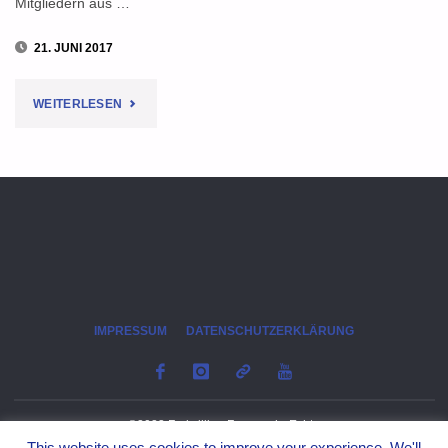
Mitgliedern aus …
21. JUNI 2017
"EMOTIONALER
WEITERLESEN
ABSCHIED
NACH
30
JAHREN
VON
IMPRESSUM
DATENSCHUTZERKLÄRUNG
PETER
HAASE"
©2023 Freiwillige Feuerwehr Echte
This website uses cookies to improve your experience. We'll