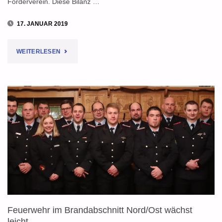
Förderverein. Diese Bilanz …
17. JANUAR 2019
"JAHRESHAUPTVERSAMMLUNG:
WEITERLESEN
"INTENSIVE
AUSBILDUNG
IST
2019
ZIEL""
Feuerwehr im Brandabschnitt Nord/Ost wächst
leicht