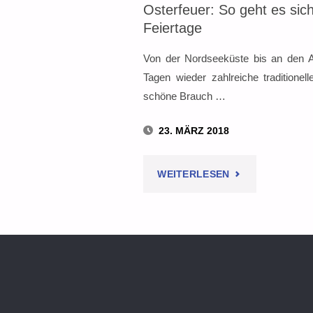
Osterfeuer: So geht es sich
Feiertage
Von der Nordseeküste bis an den A
Tagen wieder zahlreiche traditionel
schöne Brauch …
23. MÄRZ 2018
"OSTERFEUER:
WEITERLESEN
SO
GEHT
ES
SICHER