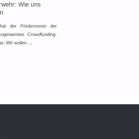
rwehr: Wie uns
nn
at der Förderverein der
sogenanntes Crowdfunding-
as: Wir wollen …
G