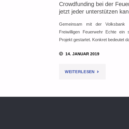
Crowdfunding bei der Feue
jetzt jeder unterstützen ka
Gemeinsam mit der Volksbank h
Freiwilligen Feuerwehr Echte ein 
Projekt gestartet. Konkret bedeutet d
14. JANUAR 2019
"CROWDFUNDIN
WEITERLESEN
BEI
DER
FEUERWEHR:
WIE