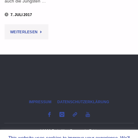
auch die Jüngsten …
7. JULI 2017
"BRANDSCHUTZERZIEHUNG:
WEITERLESEN
KEINE
ANGST
VOR
DEM
NOTRUF"
IMPRESSUM
DATENSCHUTZERKLÄRUNG
©2023 Freiwillige Feuerwehr Echte
This website uses cookies to improve your experience. We'll