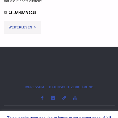
hat die Einsatzleitstelle …
18. JANUAR 2018
"STURMTIEF
WEITERLESEN
FRIEDERIKE:
"DAS
HÄTTE
TOTE
GEBEN
IMPRESSUM
DATENSCHUTZERKLÄRUNG
KÖNNEN""
©2023 Freiwillige Feuerwehr Echte
This website uses cookies to improve your experience. We'll